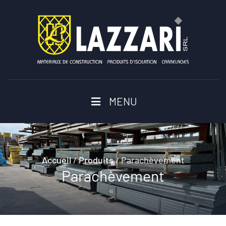
MENU
Accueil
/
Produits
/
Parachèvement
Parachèvement