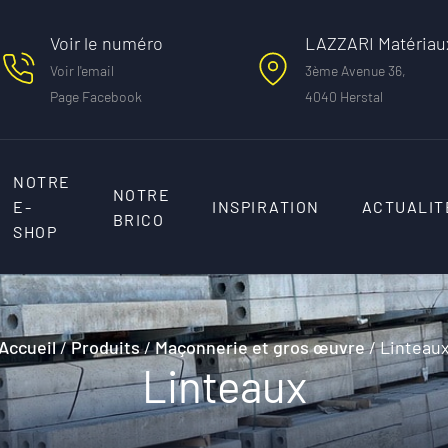
Voir le numéro
LAZZARI Matériaux
Voir l'email
3ème Avenue 36,
Page Facebook
4040 Herstal
NOTRE
NOTRE
E-
INSPIRATION
ACTUALIT
BRICO
SHOP
Accueil
/
Produits
/
Maçonnerie et gros œuvre
/
Linteau
Linteaux