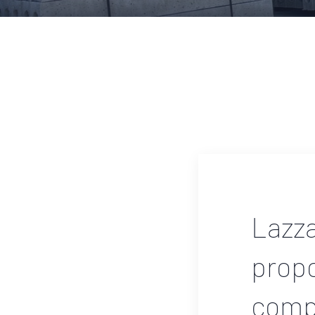
Lazza
prop
comp