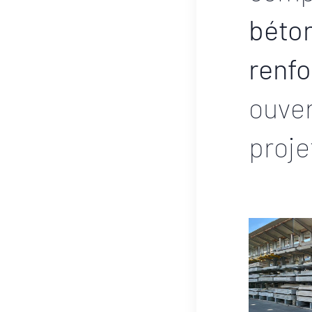
béton
renf
ouver
proje