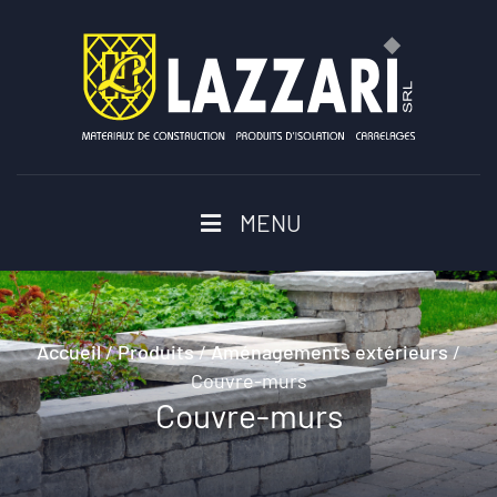
MENU
Accueil
/
Produits
/
Aménagements extérieurs
/
Couvre-murs
Couvre-murs