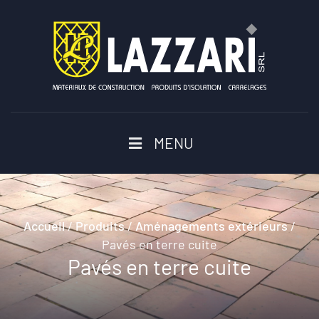
MENU
Accueil
/
Produits
/
Aménagements extérieurs
/
Pavés en terre cuite
Pavés en terre cuite