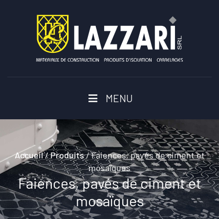
MENU
Accueil
/
Produits
/
Faiences, pavés de ciment et
mosaïques
Faiences, pavés de ciment et
mosaïques